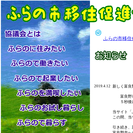
ふらの市移住
2019.4.12
新しく富良
富良野市
５秒後に
当サイト「
この間、当
引き続き、
富良野市へ